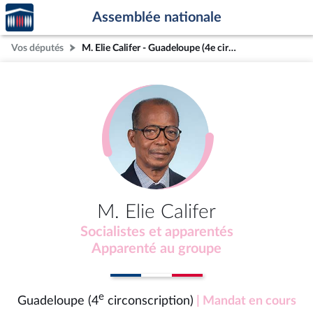
Accèder
Aller au contenu
Aller en bas de la page
Assemblée nationale
à la
page
Vos députés
M. Elie Califer - Guadeloupe (4e circonscription)
d'accueil
M. Elie Califer
Socialistes et apparentés
Apparenté au groupe
e
Guadeloupe (4
circonscription)
| Mandat en cours