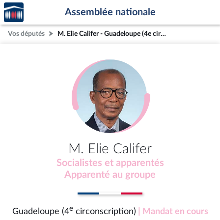
Accèder
Aller au contenu
Aller en bas de la page
Assemblée nationale
à la
page
Vos députés
M. Elie Califer - Guadeloupe (4e circonscription)
d'accueil
M. Elie Califer
Socialistes et apparentés
Apparenté au groupe
e
Guadeloupe (4
circonscription)
| Mandat en cours