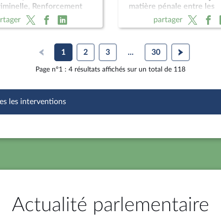
riminelle, Renforcement
matière pénale entre les
ctions criminelles ;
Gouvernements français e
rtager
partager
ion de légitime défense
surinamais
forces de l'ordre
1
2
3
...
30
Page n°1 : 4 résultats affichés sur un total de 118
es les interventions
Actualité parlementaire