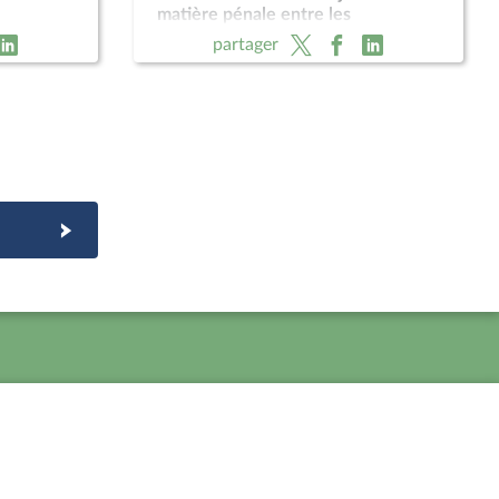
matière pénale entre les
t
Gouvernements français et
partager
surinamais