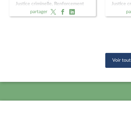
Justice criminelle, Renforcement
Justice c
des juridictions criminelles ;
des juridi
partager
pa
Présomption de légitime défense
Présompt
pour les forces de l'ordre
pour les 
Voir tout