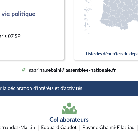
vie politique
aris 07 SP
Liste des député(e)s du dé
@
sabrina.sebaihi@assemblee-nationale.fr
 la déclaration d'intérêts et d'activités
Collaborateurs
ernandez-Martin
Edouard Gaudot
Rayane Ghalmi-Filatriau