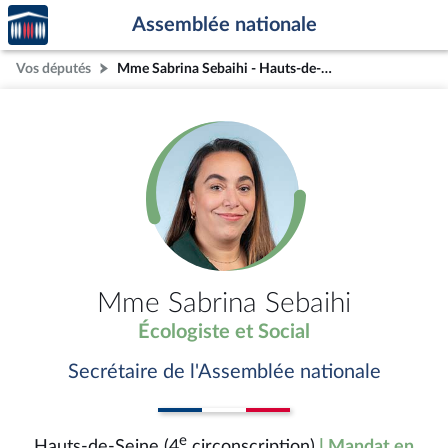
Accèder
Aller au contenu
Aller en bas de la page
Assemblée nationale
à la
page
Vos députés
Mme Sabrina Sebaihi - Hauts-de-Seine (4e circonscription)
d'accueil
Mme Sabrina Sebaihi
Écologiste et Social
Secrétaire de l'Assemblée nationale
e
Hauts-de-Seine (4
circonscription)
| Mandat en