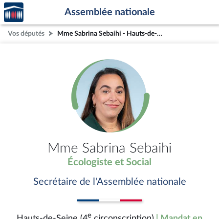
Accèder
Aller au contenu
Aller en bas de la page
Assemblée nationale
à la
page
Vos députés
Mme Sabrina Sebaihi - Hauts-de-Seine (4e circonscription)
d'accueil
Mme Sabrina Sebaihi
Écologiste et Social
Secrétaire de l'Assemblée nationale
e
Hauts-de-Seine (4
circonscription)
| Mandat en