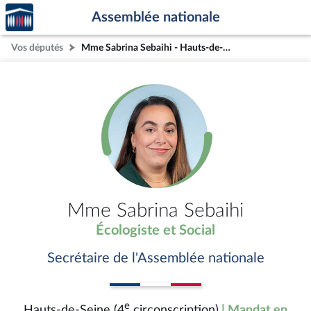
Accèder
Aller au contenu
Aller en bas de la page
Assemblée nationale
à la
page
Vos députés
Mme Sabrina Sebaihi - Hauts-de-Seine (4e circonscription)
d'accueil
Mme Sabrina Sebaihi
Écologiste et Social
Secrétaire de l'Assemblée nationale
e
Hauts-de-Seine (4
circonscription)
| Mandat en