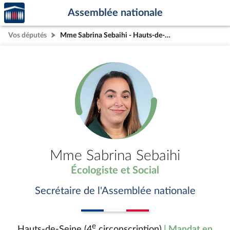
Accèder
Aller au contenu
Aller en bas de la page
Assemblée nationale
à la
page
Vos députés
Mme Sabrina Sebaihi - Hauts-de-Seine (4e circonscription)
d'accueil
Mme Sabrina Sebaihi
Écologiste et Social
Secrétaire de l'Assemblée nationale
e
Hauts-de-Seine (4
circonscription)
| Mandat en