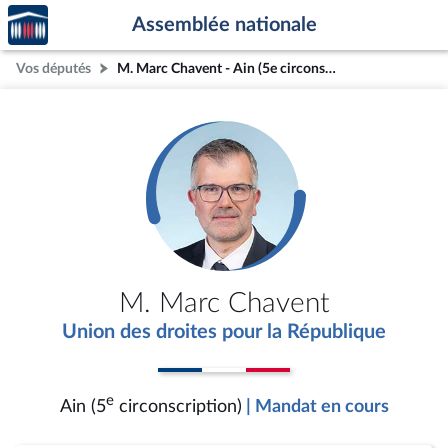
Accèder
Aller au contenu
Aller en bas de la page
Assemblée nationale
à la
page
Vos députés
M. Marc Chavent - Ain (5e circonscription)
d'accueil
M. Marc Chavent
Union des droites pour la République
e
Ain (5
circonscription)
| Mandat en cours