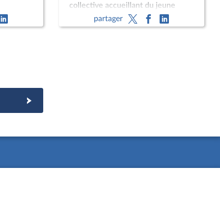
collective accueillant du jeune
public et liée à la petite enfance
partager