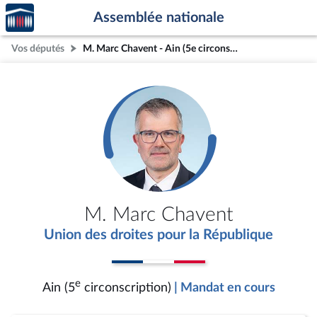
Accèder
Aller au contenu
Aller en bas de la page
Assemblée nationale
à la
page
Vos députés
M. Marc Chavent - Ain (5e circonscription)
d'accueil
M. Marc Chavent
Union des droites pour la République
e
Ain (5
circonscription)
| Mandat en cours