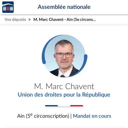
Accèder
Aller au contenu
Aller en bas de la page
Assemblée nationale
à la
page
Vos députés
M. Marc Chavent - Ain (5e circonscription)
d'accueil
M. Marc Chavent
Union des droites pour la République
e
Ain (5
circonscription)
| Mandat en cours