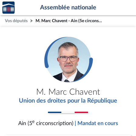
Accèder
Aller au contenu
Aller en bas de la page
Assemblée nationale
à la
page
Vos députés
M. Marc Chavent - Ain (5e circonscription)
d'accueil
M. Marc Chavent
Union des droites pour la République
e
Ain (5
circonscription)
| Mandat en cours