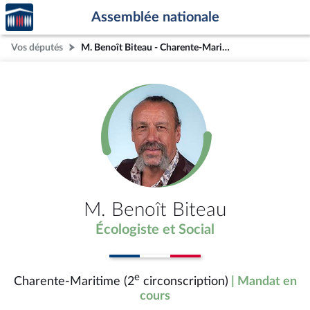
Accèder
Aller au contenu
Aller en bas de la page
Assemblée nationale
à la
page
Vos députés
M. Benoît Biteau - Charente-Maritime (2e circonscription)
d'accueil
M. Benoît Biteau
Écologiste et Social
e
Charente-Maritime (2
circonscription)
| Mandat en
cours