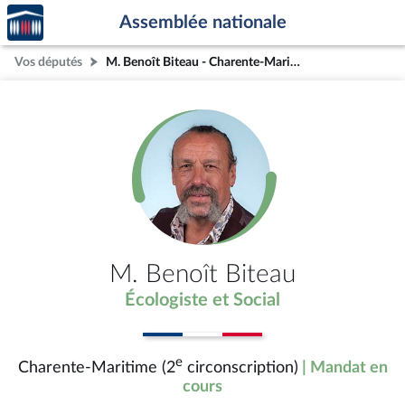
Accèder
Aller au contenu
Aller en bas de la page
Assemblée nationale
à la
page
Vos députés
M. Benoît Biteau - Charente-Maritime (2e circonscription)
d'accueil
M. Benoît Biteau
Écologiste et Social
e
Charente-Maritime (2
circonscription)
| Mandat en
cours