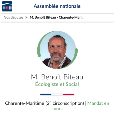
Accèder
Aller au contenu
Aller en bas de la page
Assemblée nationale
à la
page
Vos députés
M. Benoît Biteau - Charente-Maritime (2e circonscription)
d'accueil
M. Benoît Biteau
Écologiste et Social
e
Charente-Maritime (2
circonscription)
| Mandat en
cours