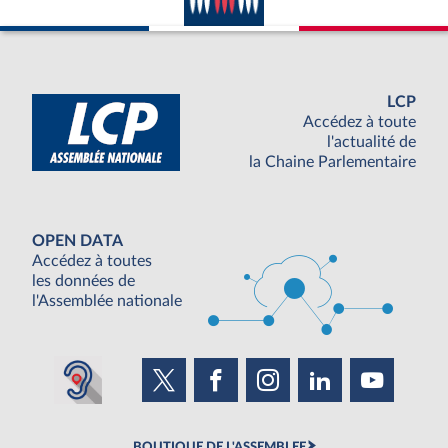
Propositions (auteur)
Propositions
(cosignataire)
Séance publique