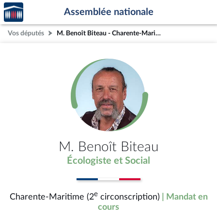
Accèder
Aller au contenu
Aller en bas de la page
Assemblée nationale
à la
page
Vos députés
M. Benoît Biteau - Charente-Maritime (2e circonscription)
d'accueil
M. Benoît Biteau
Écologiste et Social
e
Charente-Maritime (2
circonscription)
| Mandat en
cours