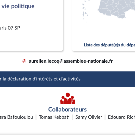
vie politique
aris 07 SP
Liste des député(e)s du dé
@
aurelien.lecoq@assemblee-nationale.fr
 la déclaration d'intérêts et d'activités
Collaborateurs
sra Bafouloulou
Tomas Kebbati
Samy Olivier
Edouard Ric