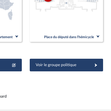
partement
Place du député dans l'hémicycle
Voir le groupe politique
hard