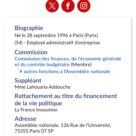
Voir
Voir
Voir
la
la
la
page
page
page
Twitter
Facebook
Instagram
Biographie
Né le 28 septembre 1996 à Paris (Paris)
(54) - Employé administratif d'entreprise
Commission
Commission des finances, de l'économie générale
et du contrôle budgétaire
(Membre)
autres fonctions à l'Assemblée nationale
Suppléant
Mme Lahouaria Addouche
Rattachement au titre du financement
de la vie politique
La France Insoumise
Adresse
Assemblée nationale, 126 Rue de l'Université,
75355 Paris 07 SP