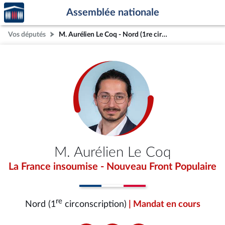
Accèder
Aller au contenu
Aller en bas de la page
Assemblée nationale
à la
page
Vos députés
M. Aurélien Le Coq - Nord (1re circonscription)
d'accueil
M. Aurélien Le Coq
La France insoumise - Nouveau Front Populaire
re
Nord (1
circonscription)
| Mandat en cours