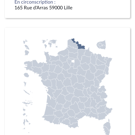
En circonscription :
165 Rue d'Arras 59000 Lille