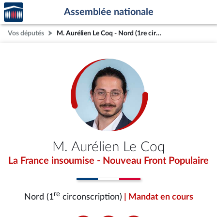
Accèder
Aller au contenu
Aller en bas de la page
Assemblée nationale
à la
page
Vos députés
M. Aurélien Le Coq - Nord (1re circonscription)
d'accueil
M. Aurélien Le Coq
La France insoumise - Nouveau Front Populaire
re
Nord (1
circonscription)
| Mandat en cours