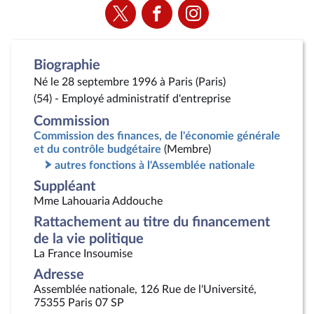
Voir
Voir
Voir
la
la
la
page
page
page
Twitter
Facebook
Instagram
Biographie
Né le 28 septembre 1996 à Paris (Paris)
(54) - Employé administratif d'entreprise
Commission
Commission des finances, de l'économie générale
et du contrôle budgétaire
(Membre)
autres fonctions à l'Assemblée nationale
Suppléant
Mme Lahouaria Addouche
Rattachement au titre du financement
de la vie politique
La France Insoumise
Adresse
Assemblée nationale, 126 Rue de l'Université,
75355 Paris 07 SP