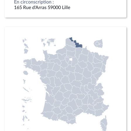
En circonscription :
165 Rue d'Arras 59000 Lille