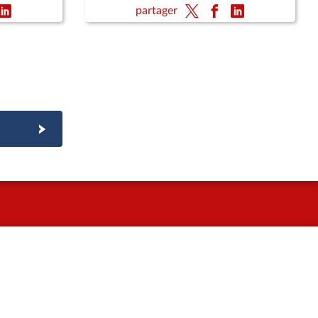
ment
de retraite de l’enseignement
partager
che
supérieur et de la recherche