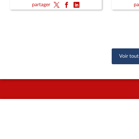
relative à la loi de finances
de retrai
partager
pa
supérieur
Voir tout