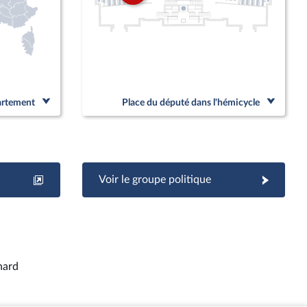
partement
Place du député dans l'hémicycle
Voir le groupe politique
hard