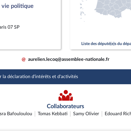
vie politique
aris 07 SP
Liste des député(e)s du dé
@
aurelien.lecoq@assemblee-nationale.fr
 la déclaration d'intérêts et d'activités
Collaborateurs
sra Bafouloulou
Tomas Kebbati
Samy Olivier
Edouard Ric