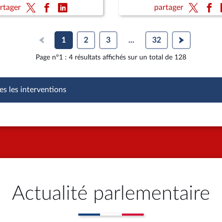
te de l’enseignement
de retraite de l’enseigne
rtager
partager
 et de la recherche
supérieur et de la recher
1
2
3
...
32
Page n°1 : 4 résultats affichés sur un total de 128
es les interventions
Actualité parlementaire