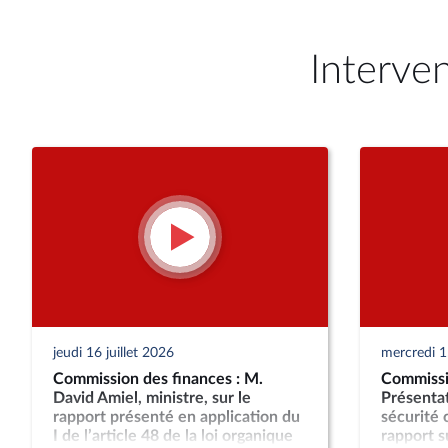
Interve
jeudi 16 juillet 2026
mercredi 15
Commission des finances : M.
Commissi
David Amiel, ministre, sur le
Présentat
rapport présenté en application du
sécurité 
I de l’article 48 de la loi organique
rapport s