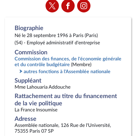
Voir
Voir
Voir
la
la
la
page
page
page
Twitter
Facebook
Instagram
Biographie
Né le 28 septembre 1996 à Paris (Paris)
(54) - Employé administratif d'entreprise
Commission
Commission des finances, de l'économie générale
et du contrôle budgétaire
(Membre)
autres fonctions à l'Assemblée nationale
Suppléant
Mme Lahouaria Addouche
Rattachement au titre du financement
de la vie politique
La France Insoumise
Adresse
Assemblée nationale, 126 Rue de l'Université,
75355 Paris 07 SP