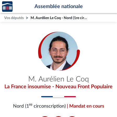
Accèder
Aller au contenu
Aller en bas de la page
Assemblée nationale
à la
page
Vos députés
M. Aurélien Le Coq - Nord (1re circonscription)
d'accueil
M. Aurélien Le Coq
La France insoumise - Nouveau Front Populaire
re
Nord (1
circonscription)
| Mandat en cours