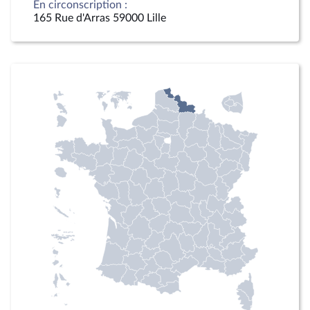
En circonscription :
165 Rue d'Arras 59000 Lille