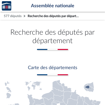
Accèder
Aller au contenu
Aller en bas de la page
Assemblée nationale
à la
page
577 députés
Recherche des députés par département
d'accueil
Recherche des députés par
département
Carte des départements