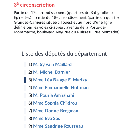
e
3
circonscription
3
Partie du 17e arrondissement (quartiers de Batignolles et
Epinettes) ; partie du 18e arrondissement (partie du quartier
4
Grandes-Carrières située à l'ouest et au nord d'une ligne
1
définie par les voies ci-après : avenue de la Porte-de-
Montmartre, boulevard Ney, rue du Ruisseau, rue Marcadet)
2
14
12
Liste des députés du département
13
1
1)
M. Sylvain Maillard
2)
M. Michel Barnier
3)
Mme Léa Balage El Mariky
4)
Mme Emmanuelle Hoffman
5)
M. Pouria Amirshahi
6)
Mme Sophia Chikirou
7)
Mme Dorine Bregman
8)
Mme Eva Sas
9)
Mme Sandrine Rousseau