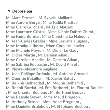
Déposé par :
M. Marc Ferracci
M. Sylvain Maillard
Mme Aurore Bergé
Mme Fadila Khattabi
Mme Claire Guichard
M. Éric Alauzet
Mme Laurence Cristol
Mme Nicole Dubré-Chirat
Mme Fanta Berete
Mme Christine Le Nabour
M. Jean-Carles Grelier
Mme Servane Hugues
Mme Monique Iborra
Mme Caroline Janvier
Mme Michèle Peyron
M. Didier Le Gac
M. Didier Martin
M. Damien Abad
Mme Caroline Abadie
M. Damien Adam
Mme Sabrina Roubache
M. David Amiel
M. Pieyre-Alexandre Anglade
M. Jean-Philippe Ardouin
M. Antoine Armand
M. Quentin Bataillon
M. Xavier Batut
M. Belkhir Belhaddad
M. Mounir Belhamiti
M. Benoît Bordat
M. Éric Bothorel
M. Florent Boudié
Mme Chantal Bouloux
M. Bertrand Bouyx
Mme Pascale Boyer
Mme Maud Bregeon
M. Anthony Brosse
Mme Anne Brugnera
Mme Danielle Brulebois
M. Stéphane Buchou