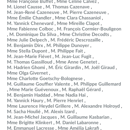
Mme Françoise Buffet
Mme Céline Calvez
M. Lionel Causse
M. Thomas Cazenave
M. Jean-René Cazeneuve
M. Pierre Cazeneuve
Mme Émilie Chandler
Mme Clara Chassaniol
M. Yannick Chenevard
Mme Mireille Clapot
Mme Fabienne Colboc
M. François Cormier-Bouligeon
M. Dominique Da Silva
Mme Christine Decodts
Mme Julie Delpech
M. Frédéric Descrozaille
M. Benjamin Dirx
M. Philippe Dunoyer
Mme Stella Dupont
M. Philippe Fait
M. Jean-Marie Fiévet
M. Jean-Luc Fugit
M. Thomas Gassilloud
Mme Anne Genetet
M. Hadrien Ghomi
M. Éric Girardin
M. Joël Giraud
Mme Olga Givernet
Mme Charlotte Goetschy-Bolognese
M. Guillaume Gouffier Valente
M. Philippe Guillemard
Mme Marie Guévenoux
M. Raphaël Gérard
M. Benjamin Haddad
Mme Nadia Hai
M. Yannick Haury
M. Pierre Henriet
Mme Laurence Heydel Grillere
M. Alexandre Holroyd
M. Sacha Houlié
M. Alexis Izard
M. Jean-Michel Jacques
M. Guillaume Kasbarian
Mme Brigitte Klinkert
M. Daniel Labaronne
M. Emmanuel Lacresse
Mme Amélia Lakrafi