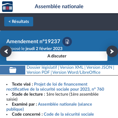
Accèder
Aller au contenu
Aller en bas de la page
Assemblée nationale
à la
page
d'accueil
< Résultats
Amendement n°19237
Déposé le
jeudi 2 février 2023
A discuter
Dossier législatif
Version XML
Version JSON
Version PDF
Version Word/LibreOffice
Texte visé :
Projet de loi de financement
rectificative de la sécurité sociale pour 2023, n° 760
Stade de lecture :
1ère lecture (1ère assemblée
saisie)
Examiné par :
Assemblée nationale (séance
publique)
Code concerné :
Code de la sécurité sociale