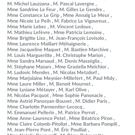
M. Michel Lauzzana
M. Pascal Lavergne
Mme Sandrine Le Feur
M. Gilles Le Gendre
Mme Constance Le Grip
Mme Annaïg Le Meur
Mme Nicole Le Peih
M. Fabrice Le Vigoureux
Mme Marie Lebec
M. Vincent Ledoux
M. Mathieu Lefèvre
Mme Patricia Lemoine
Mme Brigitte Liso
M. Jean-François Lovisolo
Mme Laurence Maillart-Méhaignerie
Mme Jacqueline Maquet
M. Bastien Marchive
M. Louis Margueritte
M. Christophe Marion
Mme Sandra Marsaud
M. Denis Masséglia
M. Stéphane Mazars
Mme Graziella Melchior
M. Ludovic Mendes
M. Nicolas Metzdorf
Mme Marjolaine Meynier-Millefert
M. Paul Midy
Mme Laure Miller
M. Benoit Mournet
Mme Lysiane Métayer
M. Karl Olive
M. Nicolas Pacquot
Mme Sophie Panonacle
Mme Astrid Panosyan-Bouvet
M. Didier Paris
Mme Charlotte Parmentier-Lecocq
M. Emmanuel Pellerin
M. Patrice Perrot
Mme Anne-Laurence Petel
Mme Béatrice Piron
Mme Claire Colomb-Pitollat
Mme Barbara Pompili
M. Jean-Pierre Pont
M. Éric Poulliat