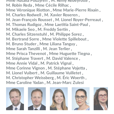
Mme Natalia Pouzyreff
M. Rémy Rebeyrotte
M. Robin Reda
Mme Cécile Rilhac
Mme Véronique Riotton
Mme Marie-Pierre Rixain
M. Charles Rodwell
M. Xavier Roseren
M. Jean-François Rousset
M. Lionel Royer-Perreaut
M. Thomas Rudigoz
Mme Laetitia Saint-Paul
M. Mikaele Seo
M. Freddy Sertin
M. Charles Sitzenstuhl
M. Philippe Sorez
M. Bertrand Sorre
Mme Violette Spillebout
M. Bruno Studer
Mme Liliana Tanguy
Mme Sarah Tanzilli
M. Jean Terlier
Mme Prisca Thevenot
Mme Huguette Tiegna
M. Stéphane Travert
M. David Valence
Mme Annie Vidal
M. Patrick Vignal
Mme Corinne Vignon
M. Stéphane Vojetta
M. Lionel Vuibert
M. Guillaume Vuilletet
M. Christopher Weissberg
M. Éric Woerth
Mme Caroline Yadan
M. Jean-Marc Zulesi