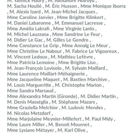
M. Yannick Haury
M. Alexandre Holroyd
M. Sacha Houlié
M. Éric Husson
Mme Monique Iborra
M. Alexis Izard
M. Jean-Michel Jacques
Mme Caroline Janvier
Mme Brigitte Klinkert
M. Daniel Labaronne
M. Emmanuel Lacresse
Mme Amélia Lakrafi
Mme Virginie Lanlo
M. Michel Lauzzana
Mme Sandrine Le Feur
M. Didier Le Gac
M. Gilles Le Gendre
Mme Constance Le Grip
Mme Annaïg Le Meur
Mme Christine Le Nabour
M. Fabrice Le Vigoureux
M. Vincent Ledoux
M. Mathieu Lefèvre
Mme Patricia Lemoine
Mme Brigitte Liso
M. Jean-François Lovisolo
M. Sylvain Maillard
Mme Laurence Maillart-Méhaignerie
Mme Jacqueline Maquet
M. Bastien Marchive
M. Louis Margueritte
M. Christophe Marion
Mme Sandra Marsaud
Mme Alexandra Martin (Gironde)
M. Didier Martin
M. Denis Masséglia
M. Stéphane Mazars
Mme Graziella Melchior
M. Ludovic Mendes
M. Nicolas Metzdorf
Mme Marjolaine Meynier-Millefert
M. Paul Midy
Mme Laure Miller
M. Benoit Mournet
Mme Lysiane Métayer
M. Karl Olive