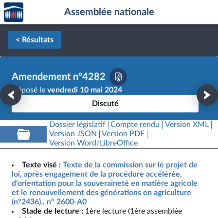
Accèder
Aller au contenu
Aller en bas de la page
Assemblée nationale
à la
page
d'accueil
< Résultats
Amendement n°4282
Déposé le
vendredi 10 mai 2024
Discuté
Dossier législatif
Compte rendu
Version XML
Version JSON
Version PDF
Version Word/LibreOffice
Texte visé :
Texte de la commission sur le projet de
loi, après engagement de la procédure accélérée,
d'orientation pour la souveraineté en matière agricole
et le renouvellement des générations en agriculture
(n°2436)., n° 2600-A0
Stade de lecture :
1ère lecture (1ère assemblée