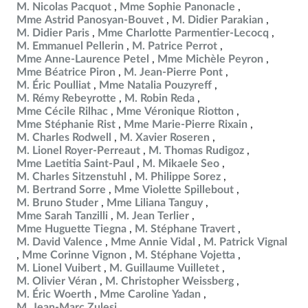
M. Nicolas Pacquot
Mme Sophie Panonacle
Mme Astrid Panosyan-Bouvet
M. Didier Parakian
M. Didier Paris
Mme Charlotte Parmentier-Lecocq
M. Emmanuel Pellerin
M. Patrice Perrot
Mme Anne-Laurence Petel
Mme Michèle Peyron
Mme Béatrice Piron
M. Jean-Pierre Pont
M. Éric Poulliat
Mme Natalia Pouzyreff
M. Rémy Rebeyrotte
M. Robin Reda
Mme Cécile Rilhac
Mme Véronique Riotton
Mme Stéphanie Rist
Mme Marie-Pierre Rixain
M. Charles Rodwell
M. Xavier Roseren
M. Lionel Royer-Perreaut
M. Thomas Rudigoz
Mme Laetitia Saint-Paul
M. Mikaele Seo
M. Charles Sitzenstuhl
M. Philippe Sorez
M. Bertrand Sorre
Mme Violette Spillebout
M. Bruno Studer
Mme Liliana Tanguy
Mme Sarah Tanzilli
M. Jean Terlier
Mme Huguette Tiegna
M. Stéphane Travert
M. David Valence
Mme Annie Vidal
M. Patrick Vignal
Mme Corinne Vignon
M. Stéphane Vojetta
M. Lionel Vuibert
M. Guillaume Vuilletet
M. Olivier Véran
M. Christopher Weissberg
M. Éric Woerth
Mme Caroline Yadan
M. Jean-Marc Zulesi