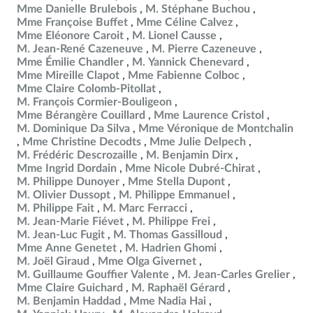
Mme Danielle Brulebois
M. Stéphane Buchou
Mme Françoise Buffet
Mme Céline Calvez
Mme Eléonore Caroit
M. Lionel Causse
M. Jean-René Cazeneuve
M. Pierre Cazeneuve
Mme Émilie Chandler
M. Yannick Chenevard
Mme Mireille Clapot
Mme Fabienne Colboc
Mme Claire Colomb-Pitollat
M. François Cormier-Bouligeon
Mme Bérangère Couillard
Mme Laurence Cristol
M. Dominique Da Silva
Mme Véronique de Montchalin
Mme Christine Decodts
Mme Julie Delpech
M. Frédéric Descrozaille
M. Benjamin Dirx
Mme Ingrid Dordain
Mme Nicole Dubré-Chirat
M. Philippe Dunoyer
Mme Stella Dupont
M. Olivier Dussopt
M. Philippe Emmanuel
M. Philippe Fait
M. Marc Ferracci
M. Jean-Marie Fiévet
M. Philippe Frei
M. Jean-Luc Fugit
M. Thomas Gassilloud
Mme Anne Genetet
M. Hadrien Ghomi
M. Joël Giraud
Mme Olga Givernet
M. Guillaume Gouffier Valente
M. Jean-Carles Grelier
Mme Claire Guichard
M. Raphaël Gérard
M. Benjamin Haddad
Mme Nadia Hai