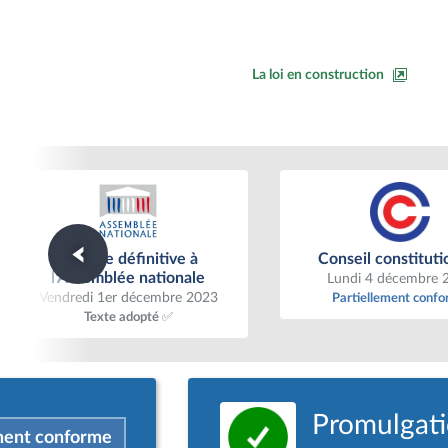
La loi en construction
Lecture définitive à l'Assemblée
Conseil constituti
Lecture définitive à
Conseil constituti
nationale
l'Assemblée nationale
Lundi 4 décembre 
Vendredi 1er décembre 2023
Partiellement conf
Texte adopté ✅
Promulgatio
ment conforme