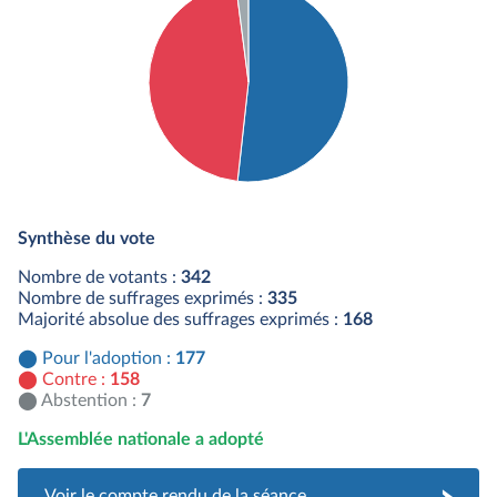
Détail du diagramme :
Pour : 177 députés
Synthèse du vote
Contre : 158 députés
Abstention : 7 députés
Nombre de votants :
342
Nombre de suffrages exprimés :
335
Majorité absolue des suffrages exprimés :
168
Pour l'adoption :
177
Contre :
158
Abstention :
7
L'Assemblée nationale a adopté
Voir le compte rendu de la séance