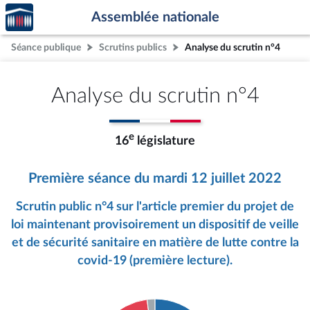
Accèder
Aller au contenu
Aller en bas de la page
Assemblée nationale
à la
page
Séance publique
Scrutins publics
Analyse du scrutin n°4
d'accueil
Analyse du scrutin n°4
e
16
législature
Première séance du mardi 12 juillet 2022
Scrutin public n°4 sur l'article premier du projet de
loi maintenant provisoirement un dispositif de veille
et de sécurité sanitaire en matière de lutte contre la
covid-19 (première lecture).