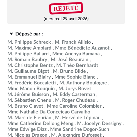
REJETÉ
(mercredi 29 avril 2026)
Déposé par :
M. Philippe Schreck
M. Franck Allisio
M. Maxime Amblard
Mme Bénédicte Auzanot
M. Philippe Ballard
Mme Anchya Bamana
M. Romain Baubry
M. José Beaurain
M. Christophe Bentz
M. Théo Bernhardt
M. Guillaume Bigot
M. Bruno Bilde
M. Emmanuel Blairy
Mme Sophie Blanc
M. Frédéric Boccaletti
M. Anthony Boulogne
Mme Manon Bouquin
M. Jorys Bovet
M. Jérôme Buisson
M. Eddy Casterman
M. Sébastien Chenu
M. Roger Chudeau
M. Bruno Clavet
Mme Caroline Colombier
Mme Nathalie Da Conceicao Carvalho
M. Marc de Fleurian
M. Hervé de Lépinau
Mme Catherine Dellong Meng
M. Jocelyn Dessigny
Mme Edwige Diaz
Mme Sandrine Dogor-Such
M. Nicolas Dragon
M. Alexandre Dufosset