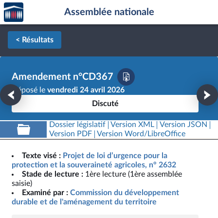
Accèder
Aller au contenu
Aller en bas de la page
Assemblée nationale
à la
page
d'accueil
< Résultats
Amendement n°CD367
Déposé le
vendredi 24 avril 2026
Discuté
Dossier législatif
Version XML
Version JSON
Version PDF
Version Word/LibreOffice
Texte visé :
Projet de loi d’urgence pour la
protection et la souveraineté agricoles, n° 2632
Stade de lecture :
1ère lecture (1ère assemblée
saisie)
Examiné par :
Commission du développement
durable et de l'aménagement du territoire