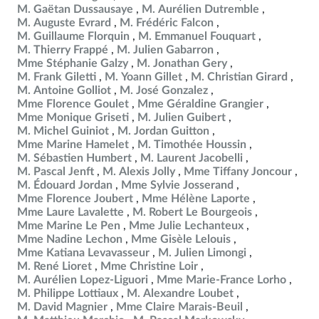
M. Gaëtan Dussausaye
M. Aurélien Dutremble
M. Auguste Evrard
M. Frédéric Falcon
M. Guillaume Florquin
M. Emmanuel Fouquart
M. Thierry Frappé
M. Julien Gabarron
Mme Stéphanie Galzy
M. Jonathan Gery
M. Frank Giletti
M. Yoann Gillet
M. Christian Girard
M. Antoine Golliot
M. José Gonzalez
Mme Florence Goulet
Mme Géraldine Grangier
Mme Monique Griseti
M. Julien Guibert
M. Michel Guiniot
M. Jordan Guitton
Mme Marine Hamelet
M. Timothée Houssin
M. Sébastien Humbert
M. Laurent Jacobelli
M. Pascal Jenft
M. Alexis Jolly
Mme Tiffany Joncour
M. Édouard Jordan
Mme Sylvie Josserand
Mme Florence Joubert
Mme Hélène Laporte
Mme Laure Lavalette
M. Robert Le Bourgeois
Mme Marine Le Pen
Mme Julie Lechanteux
Mme Nadine Lechon
Mme Gisèle Lelouis
Mme Katiana Levavasseur
M. Julien Limongi
M. René Lioret
Mme Christine Loir
M. Aurélien Lopez-Liguori
Mme Marie-France Lorho
M. Philippe Lottiaux
M. Alexandre Loubet
M. David Magnier
Mme Claire Marais-Beuil