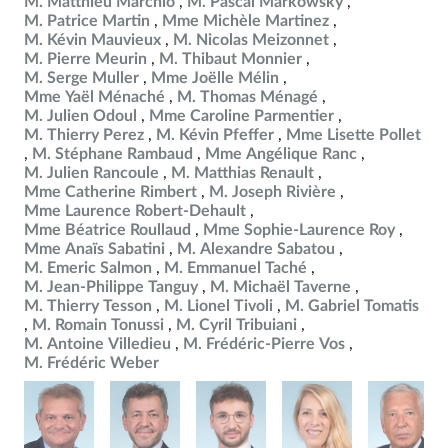
M. Matthieu Marchio
M. Pascal Markowsky
M. Patrice Martin
Mme Michèle Martinez
M. Kévin Mauvieux
M. Nicolas Meizonnet
M. Pierre Meurin
M. Thibaut Monnier
M. Serge Muller
Mme Joëlle Mélin
Mme Yaël Ménaché
M. Thomas Ménagé
M. Julien Odoul
Mme Caroline Parmentier
M. Thierry Perez
M. Kévin Pfeffer
Mme Lisette Pollet
M. Stéphane Rambaud
Mme Angélique Ranc
M. Julien Rancoule
M. Matthias Renault
Mme Catherine Rimbert
M. Joseph Rivière
Mme Laurence Robert-Dehault
Mme Béatrice Roullaud
Mme Sophie-Laurence Roy
Mme Anaïs Sabatini
M. Alexandre Sabatou
M. Emeric Salmon
M. Emmanuel Taché
M. Jean-Philippe Tanguy
M. Michaël Taverne
M. Thierry Tesson
M. Lionel Tivoli
M. Gabriel Tomatis
M. Romain Tonussi
M. Cyril Tribuiani
M. Antoine Villedieu
M. Frédéric-Pierre Vos
M. Frédéric Weber