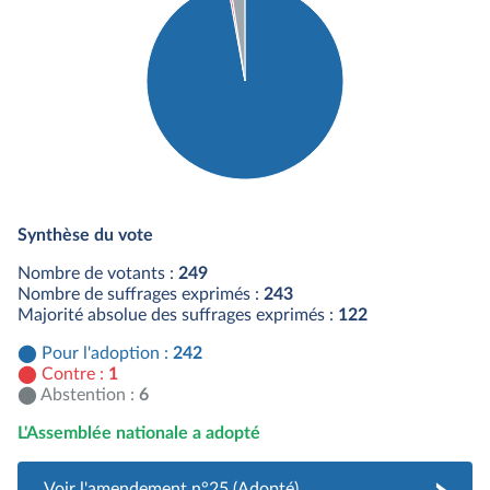
Détail du diagramme :
Pour : 242 députés
Synthèse du vote
Contre : 1 députés
Abstention : 6 députés
Nombre de votants :
249
Nombre de suffrages exprimés :
243
Majorité absolue des suffrages exprimés :
122
Pour l'adoption :
242
Contre :
1
Abstention :
6
L'Assemblée nationale a adopté
Voir l'amendement n°25 (Adopté)