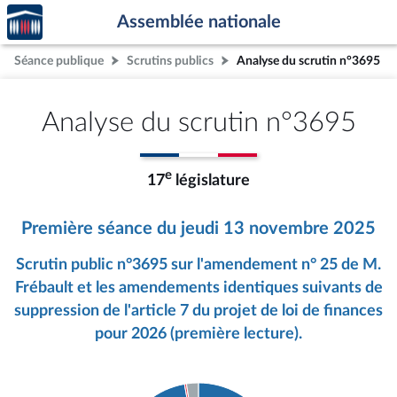
Accèder
Aller au contenu
Aller en bas de la page
Assemblée nationale
à la
page
Séance publique
Scrutins publics
Analyse du scrutin n°3695
d'accueil
Analyse du scrutin n°3695
e
17
législature
Première séance du jeudi 13 novembre 2025
Scrutin public n°3695 sur l'amendement n° 25 de M.
Frébault et les amendements identiques suivants de
suppression de l'article 7 du projet de loi de finances
pour 2026 (première lecture).