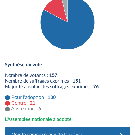
Détail du diagramme :
Pour : 130 députés
Synthèse du vote
Contre : 21 députés
Abstention : 6 députés
Nombre de votants :
157
Nombre de suffrages exprimés :
151
Majorité absolue des suffrages exprimés :
76
Pour l'adoption :
130
Contre :
21
Abstention :
6
L'Assemblée nationale a adopté
Voir le compte rendu de la séance