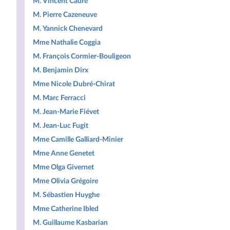
M. Vincent Caure
M. Pierre Cazeneuve
M. Yannick Chenevard
Mme Nathalie Coggia
M. François Cormier-Bouligeon
M. Benjamin Dirx
Mme Nicole Dubré-Chirat
M. Marc Ferracci
M. Jean-Marie Fiévet
M. Jean-Luc Fugit
Mme Camille Galliard-Minier
Mme Anne Genetet
Mme Olga Givernet
Mme Olivia Grégoire
M. Sébastien Huyghe
Mme Catherine Ibled
M. Guillaume Kasbarian