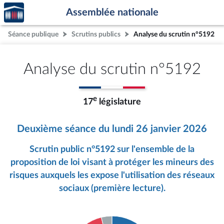
Accèder
Aller au contenu
Aller en bas de la page
Assemblée nationale
à la
page
Séance publique
Scrutins publics
Analyse du scrutin n°5192
d'accueil
Analyse du scrutin n°5192
e
17
législature
Deuxième séance du lundi 26 janvier 2026
Scrutin public n°5192 sur l'ensemble de la
proposition de loi visant à protéger les mineurs des
risques auxquels les expose l'utilisation des réseaux
sociaux (première lecture).