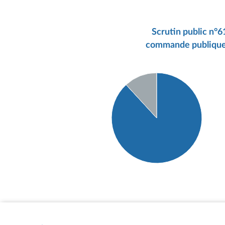
Scrutin public n°61
commande publique p
Détail du diagramme :
Pour : 82 députés
Abstention : 11 députés