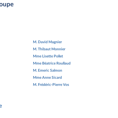
roupe
M. David Magnier
M. Thibaut Monnier
Mme Lisette Pollet
Mme Béatrice Roullaud
M. Emeric Salmon
Mme Anne Sicard
M. Frédéric-Pierre Vos
e