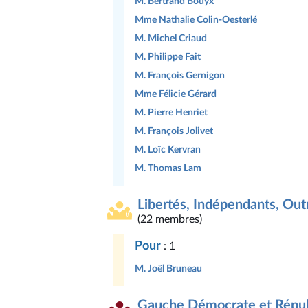
M. Bertrand Bouyx
Mme Nathalie Colin-Oesterlé
M. Michel Criaud
M. Philippe Fait
M. François Gernigon
Mme Félicie Gérard
M. Pierre Henriet
M. François Jolivet
M. Loïc Kervran
M. Thomas Lam
Libertés, Indépendants, Outr
(22 membres)
Pour
: 1
M. Joël Bruneau
Gauche Démocrate et Répub