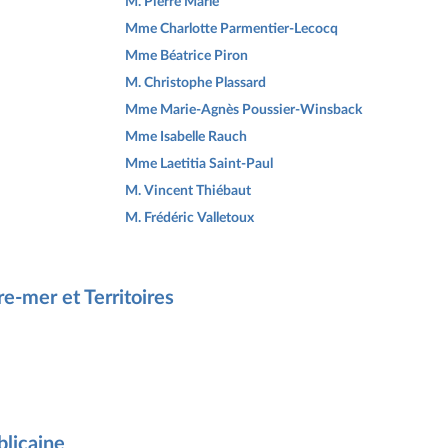
M. Pierre Marle
Mme Charlotte Parmentier-Lecocq
Mme Béatrice Piron
M. Christophe Plassard
Mme Marie-Agnès Poussier-Winsback
Mme Isabelle Rauch
Mme Laetitia Saint-Paul
M. Vincent Thiébaut
M. Frédéric Valletoux
e-mer et Territoires
licaine