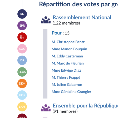
Répartition des votes par g
Accéder
RN
à la
Rassemblement National
page
Accéder
(122 membres)
du
EPR
à la
groupe
page
Rassemblement
Pour
: 15
Accéder
du
National
LFI-
à la
NFP
groupe
M. Christophe Bentz
page
Ensemble
Accéder
du
pour
Mme Manon Bouquin
SOC
à la
groupe
la
page
La
M. Eddy Casterman
République
Accéder
du
France
DR
à la
groupe
M. Marc de Fleurian
insoumise
page
Socialistes
-
Accéder
du
Mme Edwige Diaz
et
Nouveau
ECOS
à la
groupe
apparentés
Front
M. Thierry Frappé
page
Droite
Populaire
Accéder
du
Républicaine
DEM
M. Julien Gabarron
à la
groupe
page
Écologiste
Mme Géraldine Grangier
Accéder
du
et
HOR
à la
groupe
Social
page
Les
Accéder
du
Ensemble pour la Républiqu
Démocrates
LIOT
à la
groupe
(91 membres)
page
Horizons
Accéder
du
&