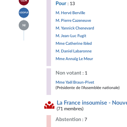
GDR
à la
groupe
Pour
: 13
Indépendants
page
Libertés,
Accéder
du
Indépendants,
M. Hervé Berville
UDDPLR
à la
groupe
Outre-
page
Gauche
M. Pierre Cazeneuve
mer
Accéder
du
Démocrate
et
NI
à la
groupe
M. Yannick Chenevard
et
Territoires
page
Union
Républicaine
du
M. Jean-Luc Fugit
des
groupe
droites
Mme Catherine Ibled
Députés
pour
non
la
M. Daniel Labaronne
inscrits
République
Mme Annaïg Le Meur
Non votant
: 1
Mme Yaël Braun-Pivet
(Présidente de l'Assemblée nationale)
La France insoumise - Nouv
(71 membres)
Abstention
: 7