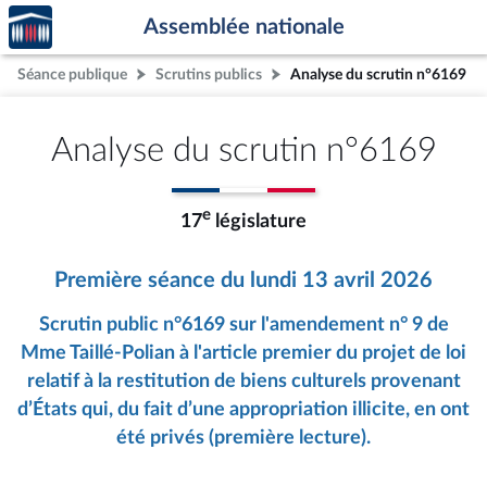
Accèder
Aller au contenu
Aller en bas de la page
Assemblée nationale
à la
page
Séance publique
Scrutins publics
Analyse du scrutin n°6169
d'accueil
Analyse du scrutin n°6169
e
17
législature
Première séance du lundi 13 avril 2026
Scrutin public n°6169 sur l'amendement n° 9 de
Mme Taillé-Polian à l'article premier du projet de loi
relatif à la restitution de biens culturels provenant
d’États qui, du fait d’une appropriation illicite, en ont
été privés (première lecture).