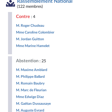
Rassemblement National
Démocrate
des
non
Nouveau
et
et
droites
inscrits
Front
Territoir
(122 membres)
Républicaine
pour
Populaire
la
Contre
: 4
République
M. Roger Chudeau
Mme Caroline Colombier
M. Jordan Guitton
Mme Marine Hamelet
Abstention
: 25
M. Maxime Amblard
M. Philippe Ballard
M. Romain Baubry
M. Marc de Fleurian
Mme Edwige Diaz
M. Gaëtan Dussausaye
M. Auguste Evrard