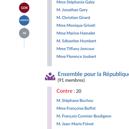
page
Mme Stéphanie Galzy
Horizons
Accéder
du
&
GDR
à la
M. Jonathan Gery
groupe
Indépendants
page
Libertés,
Accéder
M. Christian Girard
du
Indépendants,
UDDPLR
à la
groupe
Outre-
Mme Monique Griseti
page
Gauche
mer
Accéder
du
Démocrate
Mme Marine Hamelet
et
NI
à la
groupe
et
Territoires
page
Union
M. Sébastien Humbert
Républicaine
du
des
groupe
Mme Tiffany Joncour
droites
Députés
pour
Mme Florence Joubert
non
la
inscrits
République
Ensemble pour la Républiqu
(91 membres)
Contre
: 20
M. Stéphane Buchou
Mme Françoise Buffet
M. François Cormier-Bouligeon
M. Jean-Marie Fiévet