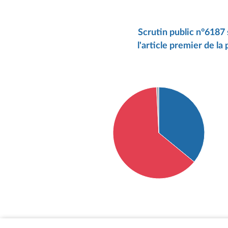
Scrutin public n°6187
l'article premier de la
Détail du diagramme :
Pour : 46 députés
Contre : 81 députés
Abstention : 1 députés