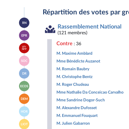
Répartition des votes par g
Accéder
RN
à la
Rassemblement National
page
Accéder
(121 membres)
du
EPR
à la
groupe
page
Rassemblement
Contre
: 36
Accéder
du
National
LFI-
à la
NFP
groupe
M. Maxime Amblard
page
Ensemble
Accéder
du
pour
Mme Bénédicte Auzanot
SOC
à la
groupe
la
page
La
M. Romain Baubry
République
Accéder
du
France
DR
à la
groupe
M. Christophe Bentz
insoumise
page
Socialistes
-
Accéder
du
M. Roger Chudeau
et
Nouveau
ECOS
à la
groupe
apparentés
Front
Mme Nathalie Da Conceicao Carvalho
page
Droite
Populaire
Accéder
du
Républicaine
DEM
Mme Sandrine Dogor-Such
à la
groupe
page
Écologiste
M. Alexandre Dufosset
Accéder
du
et
HOR
à la
groupe
Social
M. Emmanuel Fouquart
page
Les
Accéder
du
M. Julien Gabarron
Démocrates
LIOT
à la
groupe