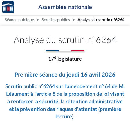
Accèder
Aller au contenu
Aller en bas de la page
Assemblée nationale
à la
page
Séance publique
Scrutins publics
Analyse du scrutin n°6264
d'accueil
Analyse du scrutin n°6264
e
17
législature
Première séance du jeudi 16 avril 2026
Scrutin public n°6264 sur l'amendement n° 64 de M.
Léaument à l'article 8 de la proposition de loi visant
à renforcer la sécurité, la rétention administrative
et la prévention des risques d'attentat (première
lecture).