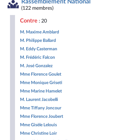
Rassemblement National
Démocrate
des
non
Nouveau
et
et
droites
inscrits
Front
Territoir
(122 membres)
Républicaine
pour
Populaire
la
Contre
: 20
République
M. Maxime Amblard
M. Philippe Ballard
M. Eddy Casterman
M. Frédéric Falcon
M. José Gonzalez
Mme Florence Goulet
Mme Monique Griseti
Mme Marine Hamelet
M. Laurent Jacobelli
Mme Tiffany Joncour
Mme Florence Joubert
Mme Gisèle Lelouis
Mme Christine Loir