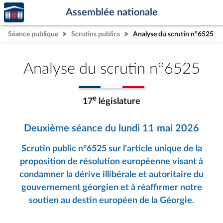
Accèder
Aller au contenu
Aller en bas de la page
Assemblée nationale
à la
page
Séance publique
Scrutins publics
Analyse du scrutin n°6525
d'accueil
Analyse du scrutin n°6525
e
17
législature
Deuxième séance du lundi 11 mai 2026
Scrutin public n°6525 sur l'article unique de la
proposition de résolution européenne visant à
condamner la dérive illibérale et autoritaire du
gouvernement géorgien et à réaffirmer notre
soutien au destin européen de la Géorgie.