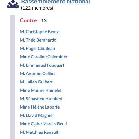
Rassemblement National
Démocrate
des
non
Nouveau
et
et
droites
inscrits
Front
Territoir
(122 membres)
Républicaine
pour
Populaire
la
Contre
: 13
République
M. Christophe Bentz
M. Théo Bernhardt
M. Roger Chudeau
Mme Caroline Colombier
M. Emmanuel Fouquart
M. Antoine Golliot
M. Julien Guibert
Mme Marine Hamelet
M. Sébastien Humbert
Mme Hélène Laporte
M. David Magnier
Mme Claire Marais-Beuil
M. Matthias Renault