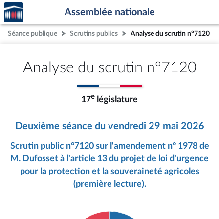
Accèder
Aller au contenu
Aller en bas de la page
Assemblée nationale
à la
page
Séance publique
Scrutins publics
Analyse du scrutin n°7120
d'accueil
Analyse du scrutin n°7120
e
17
législature
Deuxième séance du vendredi 29 mai 2026
Scrutin public n°7120 sur l'amendement n° 1978 de
M. Dufosset à l'article 13 du projet de loi d'urgence
pour la protection et la souveraineté agricoles
(première lecture).