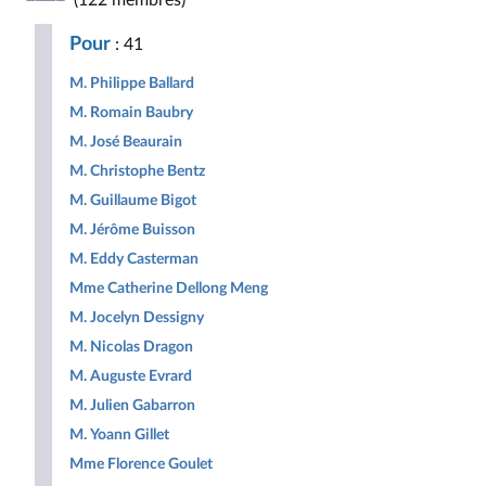
(122 membres)
Républicaine
pour
Populaire
la
Pour
: 41
République
M. Philippe Ballard
M. Romain Baubry
M. José Beaurain
M. Christophe Bentz
M. Guillaume Bigot
M. Jérôme Buisson
M. Eddy Casterman
Mme Catherine Dellong Meng
M. Jocelyn Dessigny
M. Nicolas Dragon
M. Auguste Evrard
M. Julien Gabarron
M. Yoann Gillet
Mme Florence Goulet