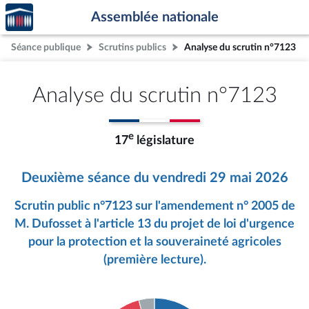
Accèder
Aller au contenu
Aller en bas de la page
Assemblée nationale
à la
page
Séance publique
Scrutins publics
Analyse du scrutin n°7123
d'accueil
Analyse du scrutin n°7123
e
17
législature
Deuxième séance du vendredi 29 mai 2026
Scrutin public n°7123 sur l'amendement n° 2005 de
M. Dufosset à l'article 13 du projet de loi d'urgence
pour la protection et la souveraineté agricoles
(première lecture).