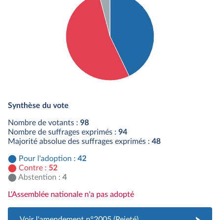
Détail du diagramme :
Pour : 42 députés
Synthèse du vote
Contre : 52 députés
Abstention : 4 députés
Nombre de votants :
98
Nombre de suffrages exprimés :
94
Majorité absolue des suffrages exprimés :
48
Pour l'adoption :
42
Contre :
52
Abstention :
4
L'Assemblée nationale n'a pas adopté
Voir l'amendement n°2005 (Rejeté)