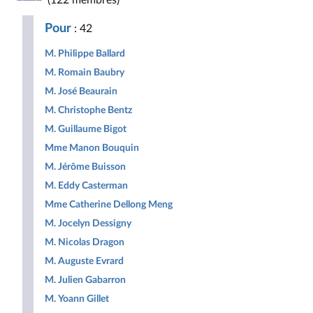
(122 membres)
Républicaine
pour
Populaire
la
Pour
: 42
République
M. Philippe Ballard
M. Romain Baubry
M. José Beaurain
M. Christophe Bentz
M. Guillaume Bigot
Mme Manon Bouquin
M. Jérôme Buisson
M. Eddy Casterman
Mme Catherine Dellong Meng
M. Jocelyn Dessigny
M. Nicolas Dragon
M. Auguste Evrard
M. Julien Gabarron
M. Yoann Gillet