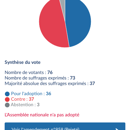
Détail du diagramme :
Pour : 36 députés
Synthèse du vote
Contre : 37 députés
Abstention : 3 députés
Nombre de votants :
76
Nombre de suffrages exprimés :
73
Majorité absolue des suffrages exprimés :
37
Pour l'adoption :
36
Contre :
37
Abstention :
3
L'Assemblée nationale n'a pas adopté
Voir l'amendement n°858 (Rejeté)