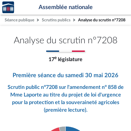
Accèder
Aller au contenu
Aller en bas de la page
Assemblée nationale
à la
page
Séance publique
Scrutins publics
Analyse du scrutin n°7208
d'accueil
Analyse du scrutin n°7208
e
17
législature
Première séance du samedi 30 mai 2026
Scrutin public n°7208 sur l'amendement n° 858 de
Mme Laporte au titre du projet de loi d'urgence
pour la protection et la souveraineté agricoles
(première lecture).