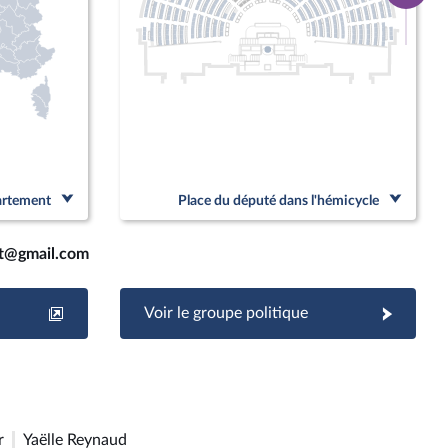
page
Linked
partement
Place du député dans l'hémicycle
t@gmail.com
Voir le groupe politique
r
Yaëlle Reynaud