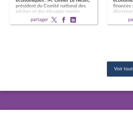
économiques : M. Olivier Le Nézet,
économiq
président du Comité national des
finances :
pêches et des élevages marins
directeur
dépôts
partager
pa
Voir tout