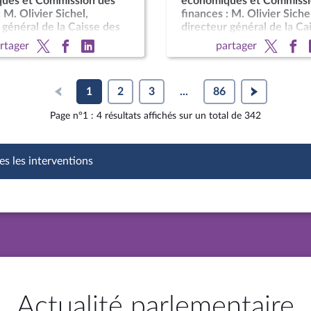
ues et Commission des
économiques et Commissi
 M. Olivier Sichel,
finances : M. Olivier Siche
 général de la Caisse des
directeur général de la Ca
dépôts
rtager
partager
1
2
3
...
86
Page n°1 : 4 résultats affichés sur un total de 342
es les interventions
Actualité parlementaire