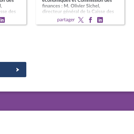
on des
économiques et Commission des
l,
finances : M. Olivier Sichel,
isse des
directeur général de la Caisse des
dépôts
partager