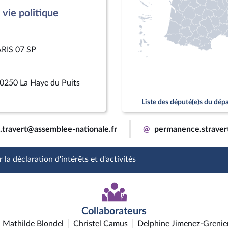
vie politique
ARIS 07 SP
0250 La Haye du Puits
Liste des député(e)s du dé
.travert@assemblee-nationale.fr
@
permanence.straver
 la déclaration d'intérêts et d'activités
Collaborateurs
Mathilde Blondel
Christel Camus
Delphine Jimenez-Grenie