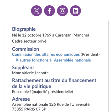
Voir
Voir
Voir
Voir
la
la
la
la
page
page
page
page
Twitter
Facebook
Instagram
Linkedin
Biographie
Né le 12 octobre 1969 à Carentan (Manche)
Cadre secteur privé
Commission
Commission des affaires économiques
(Président)
autres fonctions à l'Assemblée nationale
Suppléant
Mme Valerie Leconte
Rattachement au titre du financement
de la vie politique
Ensemble ! (majorité présidentielle)
Adresse
Assemblée nationale 126 Rue de l'Université,
75355 PARIS 07 SP