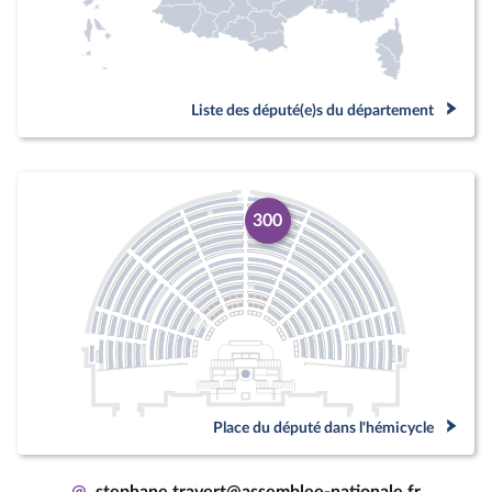
Liste des député(e)s du département
300
Place du député dans l'hémicycle
@
stephane.travert@assemblee-nationale.fr