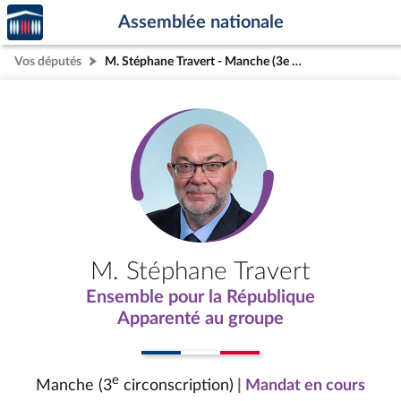
Accèder
Aller au contenu
Aller en bas de la page
Assemblée nationale
à la
page
Vos députés
M. Stéphane Travert - Manche (3e circonscription)
d'accueil
M. Stéphane Travert
Ensemble pour la République
Apparenté au groupe
e
Manche (3
circonscription)
| Mandat en cours