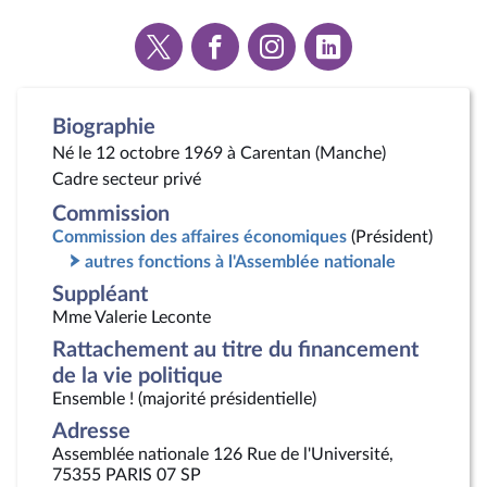
Voir
Voir
Voir
Voir
la
la
la
la
page
page
page
page
Twitter
Facebook
Instagram
Linkedin
Biographie
Né le 12 octobre 1969 à Carentan (Manche)
Cadre secteur privé
Commission
Commission des affaires économiques
(Président)
autres fonctions à l'Assemblée nationale
Suppléant
Mme Valerie Leconte
Rattachement au titre du financement
de la vie politique
Ensemble ! (majorité présidentielle)
Adresse
Assemblée nationale 126 Rue de l'Université,
75355 PARIS 07 SP