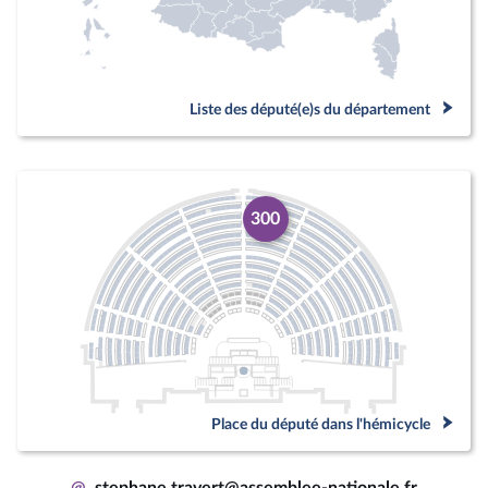
Liste des député(e)s du département
300
Place du député dans l'hémicycle
@
stephane.travert@assemblee-nationale.fr