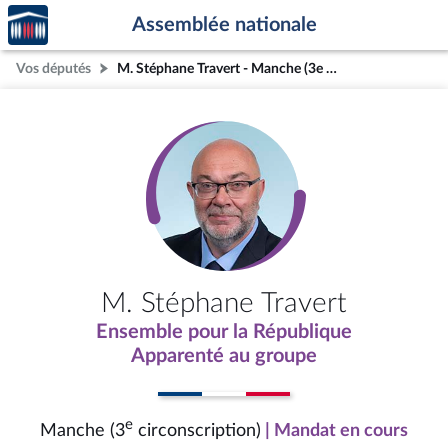
Accèder
Aller au contenu
Aller en bas de la page
Assemblée nationale
à la
page
Vos députés
M. Stéphane Travert - Manche (3e circonscription)
d'accueil
M. Stéphane Travert
Ensemble pour la République
Apparenté au groupe
e
Manche (3
circonscription)
| Mandat en cours