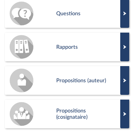
partager
mardi 7 juillet 2026
Commission des affaires économiques et
Commission des finances : M. Olivier Sichel,
directeur général de la Caisse des dépôts
partager