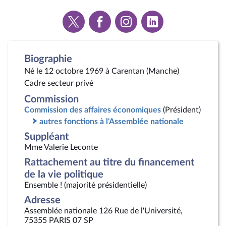
Voir
Voir
Voir
Voir
la
la
la
la
page
page
page
page
Twitter
Facebook
Instagram
Linkedin
Biographie
Né le 12 octobre 1969 à Carentan (Manche)
Cadre secteur privé
Commission
Commission des affaires économiques
(Président)
autres fonctions à l'Assemblée nationale
Suppléant
Mme Valerie Leconte
Rattachement au titre du financement
de la vie politique
Ensemble ! (majorité présidentielle)
Adresse
Assemblée nationale 126 Rue de l'Université,
75355 PARIS 07 SP