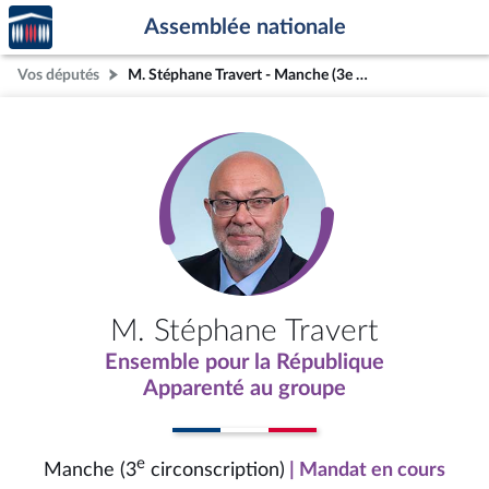
Accèder
Aller au contenu
Aller en bas de la page
Assemblée nationale
à la
page
Vos députés
M. Stéphane Travert - Manche (3e circonscription)
d'accueil
M. Stéphane Travert
Ensemble pour la République
Apparenté au groupe
e
Manche (3
circonscription)
| Mandat en cours