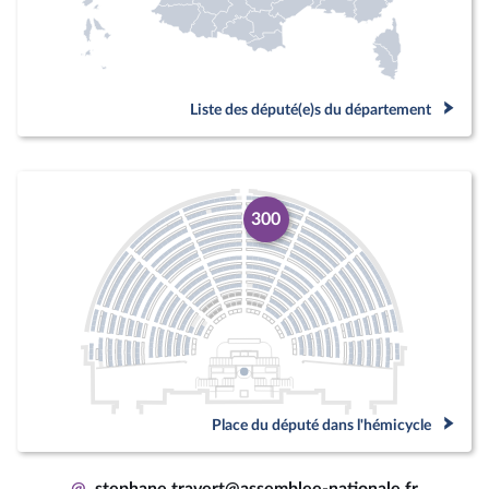
Liste des député(e)s du département
300
Place du député dans l'hémicycle
@
stephane.travert@assemblee-nationale.fr