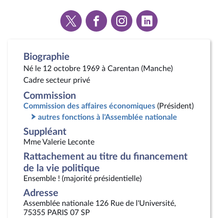
Voir
Voir
Voir
Voir
la
la
la
la
page
page
page
page
Twitter
Facebook
Instagram
Linkedin
Biographie
Né le 12 octobre 1969 à Carentan (Manche)
Cadre secteur privé
Commission
Commission des affaires économiques
(Président)
autres fonctions à l'Assemblée nationale
Suppléant
Mme Valerie Leconte
Rattachement au titre du financement
de la vie politique
Ensemble ! (majorité présidentielle)
Adresse
Assemblée nationale 126 Rue de l'Université,
75355 PARIS 07 SP