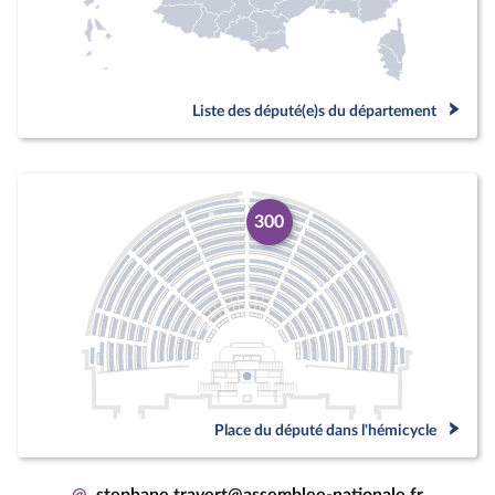
Liste des député(e)s du département
300
Place du député dans l'hémicycle
@
stephane.travert@assemblee-nationale.fr