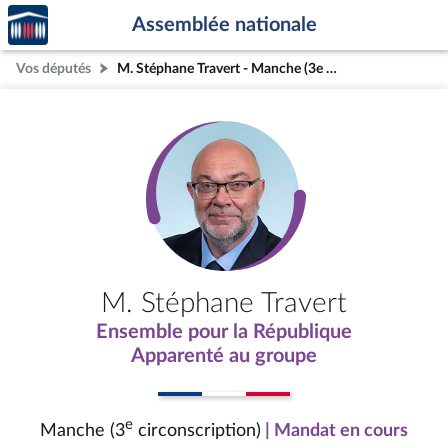
Accèder
Aller au contenu
Aller en bas de la page
Assemblée nationale
à la
page
Vos députés
M. Stéphane Travert - Manche (3e circonscription)
d'accueil
M. Stéphane Travert
Ensemble pour la République
Apparenté au groupe
e
Manche (3
circonscription)
| Mandat en cours