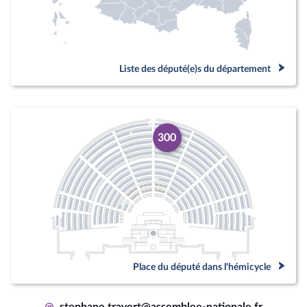
Liste des député(e)s du département
300
Place du député dans l'hémicycle
@
stephane.travert@assemblee-nationale.fr