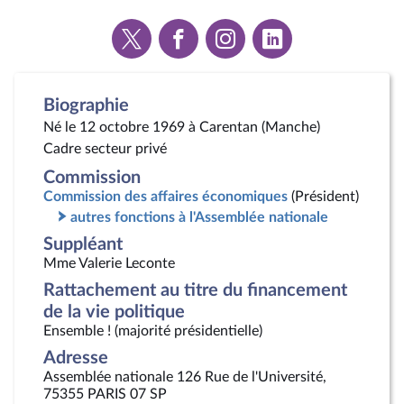
Voir
Voir
Voir
Voir
la
la
la
la
page
page
page
page
Twitter
Facebook
Instagram
Linkedin
Biographie
Né le 12 octobre 1969 à Carentan (Manche)
Cadre secteur privé
Commission
Commission des affaires économiques
(Président)
autres fonctions à l'Assemblée nationale
Suppléant
Mme Valerie Leconte
Rattachement au titre du financement
de la vie politique
Ensemble ! (majorité présidentielle)
Adresse
Assemblée nationale 126 Rue de l'Université,
75355 PARIS 07 SP