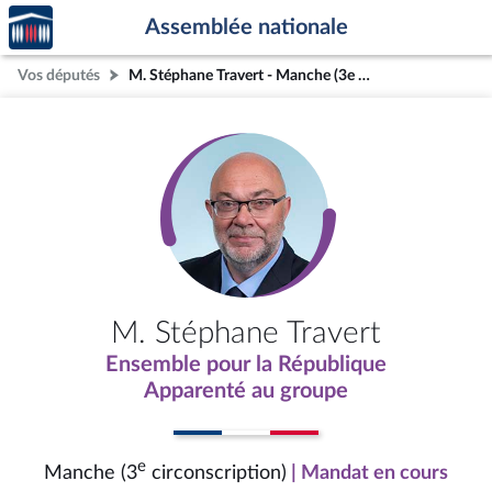
Accèder
Aller au contenu
Aller en bas de la page
Assemblée nationale
à la
page
Vos députés
M. Stéphane Travert - Manche (3e circonscription)
d'accueil
M. Stéphane Travert
Ensemble pour la République
Apparenté au groupe
e
Manche (3
circonscription)
| Mandat en cours