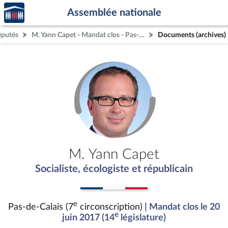
Accèder
Aller au contenu
Aller en bas de la page
Assemblée nationale
à la
page
éputés
M. Yann Capet - Mandat clos - Pas-de-Calais (7e circonscription)
Documents (archives)
d'accueil
M. Yann Capet
Socialiste, écologiste et républicain
e
Pas-de-Calais (7
circonscription)
| Mandat clos le 20
e
juin 2017 (14
législature)