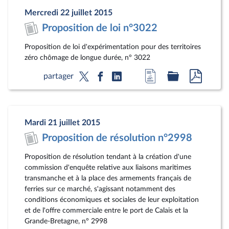
page
législatif
au
Mercredi 22 juillet 2015
du
format
Proposition de loi n°3022
document
pdf
Proposition de loi d'expérimentation pour des territoires
zéro chômage de longue durée, n° 3022
Accéder
Accéder
Accéde
partager
à
au
au
la
dossier
docum
page
législatif
au
Mardi 21 juillet 2015
du
format
Proposition de résolution n°2998
document
pdf
Proposition de résolution tendant à la création d'une
commission d'enquête relative aux liaisons maritimes
transmanche et à la place des armements français de
ferries sur ce marché, s'agissant notamment des
conditions économiques et sociales de leur exploitation
et de l'offre commerciale entre le port de Calais et la
Grande-Bretagne, n° 2998