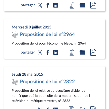
Accéder
Accéder
Accéde
partager
à
au
au
la
dossier
docum
page
législatif
au
Mercredi 8 juillet 2015
du
format
Proposition de loi n°2964
document
pdf
Proposition de loi pour l'économie bleue, n° 2964
Accéder
Accéder
Accéde
partager
à
au
au
la
dossier
docum
page
législatif
au
Jeudi 28 mai 2015
du
format
Proposition de loi n°2822
document
pdf
Proposition de loi relative au deuxième dividende
numérique et à la poursuite de la modernisation de la
télévision numérique terrestre, n° 2822
Accéder
Accéder
Accéde