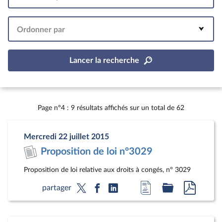
Intervalle
Ordonner par
Lancer la recherche
Page n°4 : 9 résultats affichés sur un total de 62
Mercredi 22 juillet 2015
Proposition de loi n°3029
Proposition de loi relative aux droits à congés, n° 3029
Accéder
Accéder
Accéde
partager
à
au
au
la
dossier
docum