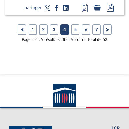
Accéder
Accéder
Accéde
partager
à
au
au
la
dossier
docum
page
législatif
au
1
2
3
4
5
6
7
du
format
Page n°4 : 9 résultats affichés sur un total de 62
document
pdf
LCP