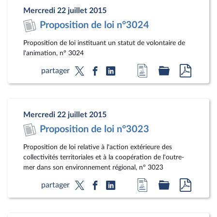
page
législatif
au
Mercredi 22 juillet 2015
du
format
Proposition de loi n°3024
document
pdf
Proposition de loi instituant un statut de volontaire de
l'animation, n° 3024
Accéder
Accéder
Accéde
partager
à
au
au
la
dossier
docum
page
législatif
au
Mercredi 22 juillet 2015
du
format
Proposition de loi n°3023
document
pdf
Proposition de loi relative à l'action extérieure des
collectivités territoriales et à la coopération de l'outre-
mer dans son environnement régional, n° 3023
Accéder
Accéder
Accéde
partager
à
au
au
la
dossier
docum