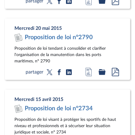
partager
à
au
au
la
dossier
docum
page
législatif
au
Mercredi 20 mai 2015
du
format
Proposition de loi n°2790
document
pdf
Proposition de loi tendant à consolider et clarifier
l'organisation de la manutention dans les ports
maritimes, n° 2790
Accéder
Accéder
Accéde
partager
à
au
au
la
dossier
docum
page
législatif
au
Mercredi 15 avril 2015
du
format
Proposition de loi n°2734
document
pdf
Proposition de loi visant à protéger les sportifs de haut
niveau et professionnels et à sécuriser leur situation
juridique et sociale, n° 2734