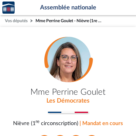
Accèder
Aller au contenu
Aller en bas de la page
Assemblée nationale
à la
page
Vos députés
Mme Perrine Goulet - Nièvre (1re circonscription)
d'accueil
Mme Perrine Goulet
Les Démocrates
re
Nièvre (1
circonscription)
| Mandat en cours