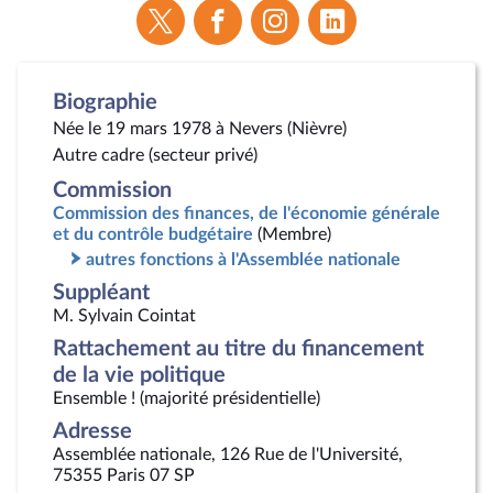
Voir
Voir
Voir
Voir
la
la
la
la
page
page
page
page
Twitter
Facebook
Instagram
Linkedin
Biographie
Née le 19 mars 1978 à Nevers (Nièvre)
Autre cadre (secteur privé)
Commission
Commission des finances, de l'économie générale
et du contrôle budgétaire
(Membre)
autres fonctions à l'Assemblée nationale
Suppléant
M. Sylvain Cointat
Rattachement au titre du financement
de la vie politique
Ensemble ! (majorité présidentielle)
Adresse
Assemblée nationale, 126 Rue de l'Université,
75355 Paris 07 SP