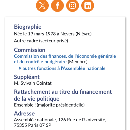
Voir
Voir
Voir
Voir
la
la
la
la
page
page
page
page
Twitter
Facebook
Instagram
Linkedin
Biographie
Née le 19 mars 1978 à Nevers (Nièvre)
Autre cadre (secteur privé)
Commission
Commission des finances, de l'économie générale
et du contrôle budgétaire
(Membre)
autres fonctions à l'Assemblée nationale
Suppléant
M. Sylvain Cointat
Rattachement au titre du financement
de la vie politique
Ensemble ! (majorité présidentielle)
Adresse
Assemblée nationale, 126 Rue de l'Université,
75355 Paris 07 SP