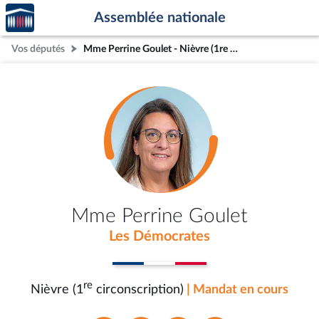
Accèder
Aller au contenu
Aller en bas de la page
Assemblée nationale
à la
page
Vos députés
Mme Perrine Goulet - Nièvre (1re circonscription)
d'accueil
Mme Perrine Goulet
Les Démocrates
re
Nièvre (1
circonscription)
| Mandat en cours