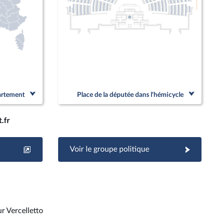
Linked
partement
Place de la députée dans l'hémicycle
.fr
Voir le groupe politique
r Vercelletto