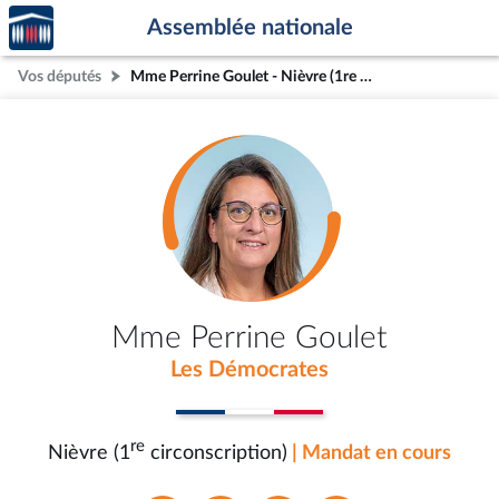
Accèder
Aller au contenu
Aller en bas de la page
Assemblée nationale
à la
page
Vos députés
Mme Perrine Goulet - Nièvre (1re circonscription)
d'accueil
Mme Perrine Goulet
Les Démocrates
re
Nièvre (1
circonscription)
| Mandat en cours