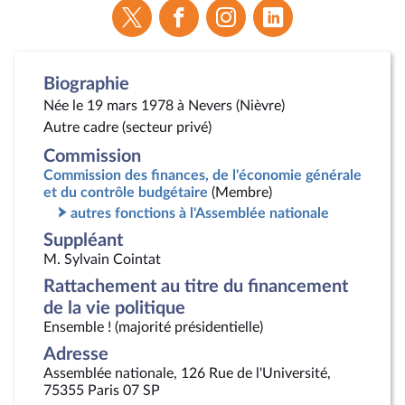
Voir
Voir
Voir
Voir
la
la
la
la
page
page
page
page
Twitter
Facebook
Instagram
Linkedin
Biographie
Née le 19 mars 1978 à Nevers (Nièvre)
Autre cadre (secteur privé)
Commission
Commission des finances, de l'économie générale
et du contrôle budgétaire
(Membre)
autres fonctions à l'Assemblée nationale
Suppléant
M. Sylvain Cointat
Rattachement au titre du financement
de la vie politique
Ensemble ! (majorité présidentielle)
Adresse
Assemblée nationale, 126 Rue de l'Université,
75355 Paris 07 SP