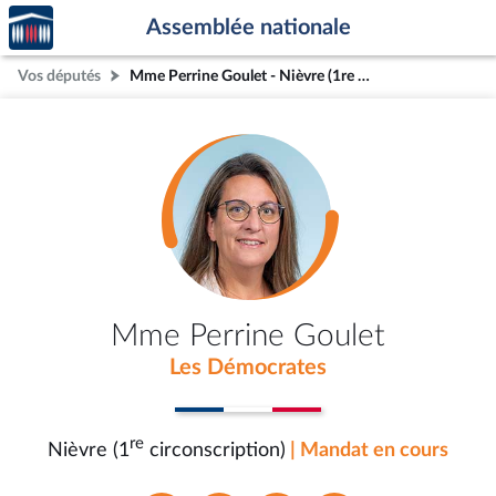
Accèder
Aller au contenu
Aller en bas de la page
Assemblée nationale
à la
page
Vos députés
Mme Perrine Goulet - Nièvre (1re circonscription)
d'accueil
Mme Perrine Goulet
Les Démocrates
re
Nièvre (1
circonscription)
| Mandat en cours