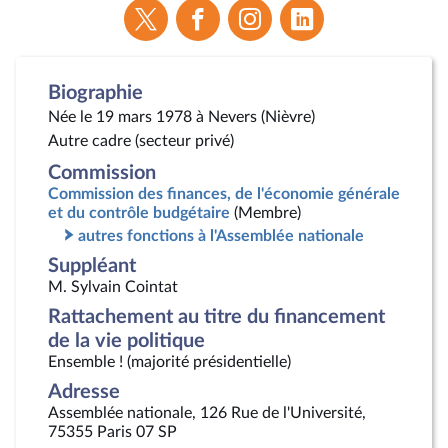
Voir
Voir
Voir
Voir
la
la
la
la
page
page
page
page
Twitter
Facebook
Instagram
Linkedin
Biographie
Née le 19 mars 1978 à Nevers (Nièvre)
Autre cadre (secteur privé)
Commission
Commission des finances, de l'économie générale
et du contrôle budgétaire
(Membre)
autres fonctions à l'Assemblée nationale
Suppléant
M. Sylvain Cointat
Rattachement au titre du financement
de la vie politique
Ensemble ! (majorité présidentielle)
Adresse
Assemblée nationale, 126 Rue de l'Université,
75355 Paris 07 SP