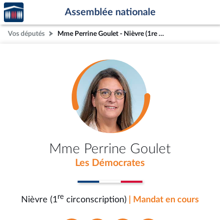
Accèder
Aller au contenu
Aller en bas de la page
Assemblée nationale
à la
page
Vos députés
Mme Perrine Goulet - Nièvre (1re circonscription)
d'accueil
Mme Perrine Goulet
Les Démocrates
re
Nièvre (1
circonscription)
| Mandat en cours