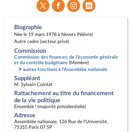
Voir
Voir
Voir
Voir
la
la
la
la
page
page
page
page
Twitter
Facebook
Instagram
Linkedin
Biographie
Née le 19 mars 1978 à Nevers (Nièvre)
Autre cadre (secteur privé)
Commission
Commission des finances, de l'économie générale
et du contrôle budgétaire
(Membre)
autres fonctions à l'Assemblée nationale
Suppléant
M. Sylvain Cointat
Rattachement au titre du financement
de la vie politique
Ensemble ! (majorité présidentielle)
Adresse
Assemblée nationale, 126 Rue de l'Université,
75355 Paris 07 SP